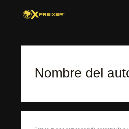
Buscar
Ir
por:
al
contenido
Nombre del aut