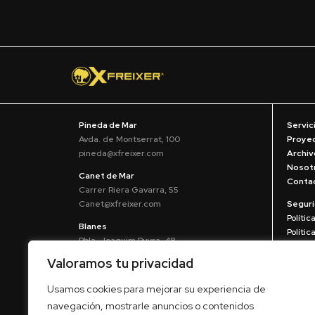
Pineda de Mar
Servic
Avda. de Montserrat, 100
Proye
pineda@xfreixer.com
Archiv
Nosot
Canet de Mar
Conta
Carrer Riera Gavarra, 55
Canet@xfreixer.com
Segur
Polític
Blanes
Políti
Rbla. Joaquim Ruyra, 48
Aviso 
blanes@xfreixer.com
Valoramos tu privacidad
Mataró
Usamos cookies para mejorar su experiencia de
Vía Europa, 153
navegación, mostrarle anuncios o contenidos
mataro@xfreixer.com