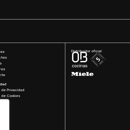
Distribuidor oficial:
ios
ctos
o
ros
cto
idad
a de Privacidad
ca de Cookies
Legal