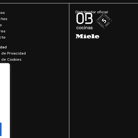
Distribuidor oficial:
ios
ctos
o
ros
cto
idad
a de Privacidad
ca de Cookies
Legal