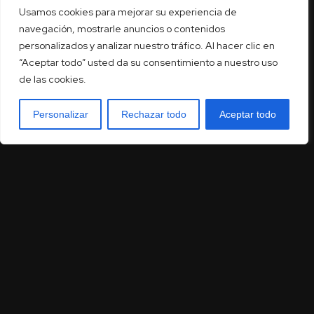
Usamos cookies para mejorar su experiencia de
navegación, mostrarle anuncios o contenidos
personalizados y analizar nuestro tráfico. Al hacer clic en
“Aceptar todo” usted da su consentimiento a nuestro uso
de las cookies.
Personalizar
Rechazar todo
Aceptar todo