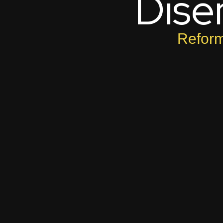
Dise
Reform