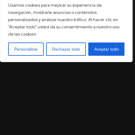
Usamos cookies para mejorar su experiencia de
navegación, mostrarle anuncios o contenidos
personalizados y analizar nuestro tráfico. Al hacer clic en
“Aceptar todo” usted da su consentimiento a nuestro uso
de las cookies.
Personalizar
Rechazar todo
Aceptar todo