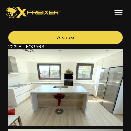
Ir
al
contenido
Archivo
2025P – FOGARS