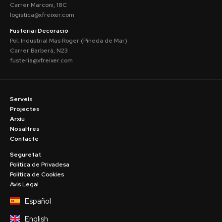
Carrer Marconi, 18C
logistica@xfreixer.com
Fusteria i Decoració
Pol. Industrial Mas Roger (Pineda de Mar)
Carrer Barberà, N23
fusteria@xfreixer.com
Serveis
Projectes
Arxiu
Nosaltres
Contacte
Seguretat
Política de Privadesa
Política de Cookies
Avis Legal
Español
English