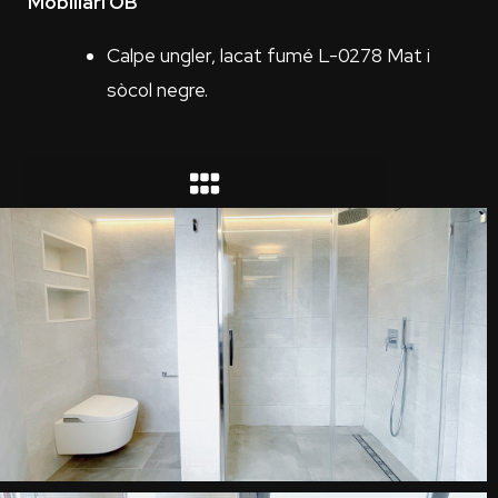
Mobiliari OB
Calpe ungler, lacat fumé L-0278 Mat i
sòcol negre.