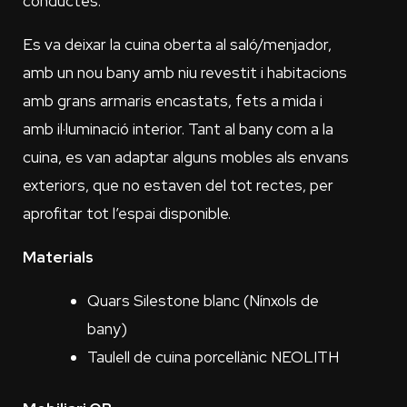
conductes.
Es va deixar la cuina oberta al saló/menjador,
amb un nou bany amb niu revestit i habitacions
amb grans armaris encastats, fets a mida i
amb il·luminació interior. Tant al bany com a la
cuina, es van adaptar alguns mobles als envans
exteriors, que no estaven del tot rectes, per
aprofitar tot l’espai disponible.
Materials
Quars Silestone blanc (Nínxols de
bany)
Taulell de cuina porcellànic NEOLITH