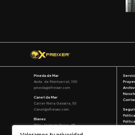
Pineda de Mar
Servic
Avda. de Montserrat, 100
Proye
pineda@xfreixer.com
Archiv
Nosot
Canet de Mar
Conta
Carrer Riera Gavarra, 55
Canet@xfreixer.com
Segur
Polític
Blanes
Políti
Rbla. Joaquim Ruyra, 48
Aviso 
blanes@xfreixer.com
Valoramos tu privacidad