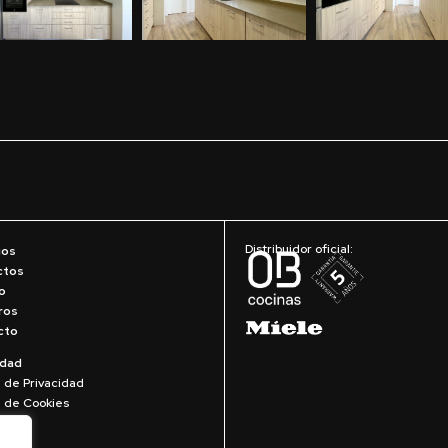
Distribuidor oficial:
ios
ctos
o
ros
cto
idad
a de Privacidad
ca de Cookies
Legal