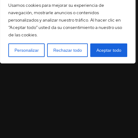
Usamos cookies para mejorar su experiencia de
navegación, mostrarle anuncios o contenidos
personalizados y analizar nuestro tráfico. Al hacer clic en
“Aceptar todo” usted da su consentimiento a nuestro uso
de las cookies.
Personalizar
Rechazar todo
Aceptar todo